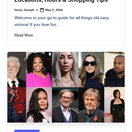
henry Joseph
May 5, 2026
Posted
by
Welcome to your go-to guide for all things old navy
victoria! If you love fun…
Read More