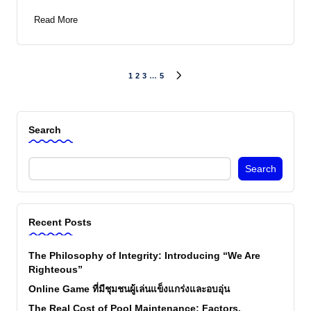
Read More
Posts
1
2
3
…
5
NEXT
PAGE
pagination
Search
Search
Recent Posts
The Philosophy of Integrity: Introducing “We Are
Righteous”
Online Game ที่มีชุมชนผู้เล่นแข็งแกร่งและอบอุ่น
The Real Cost of Pool Maintenance: Factors,