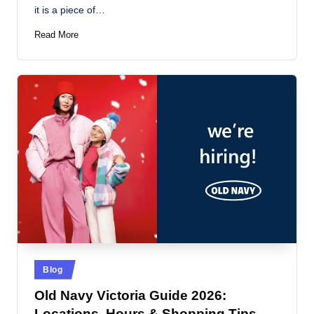
it is a piece of…
Read More
Posted
Blog
in
Old Navy Victoria Guide 2026:
Locations, Hours & Shopping Tips