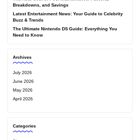
Breakdowns, and Savings
Latest Entertainment News: Your Guide to Celebrity
Buzz & Trends
The Ultimate Nintendo DS Guide: Everything You
Need to Know
Archives
July 2026
June 2026
May 2026
April 2026
Categories