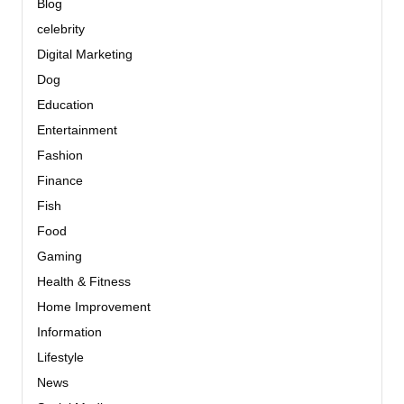
Blog
celebrity
Digital Marketing
Dog
Education
Entertainment
Fashion
Finance
Fish
Food
Gaming
Health & Fitness
Home Improvement
Information
Lifestyle
News