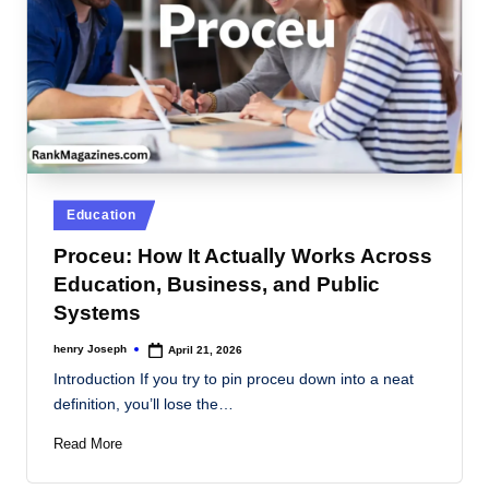
Posted
Education
in
Proceu: How It Actually Works Across
Education, Business, and Public
Systems
henry Joseph
April 21, 2026
Posted
by
Introduction If you try to pin proceu down into a neat
definition, you’ll lose the…
Read More