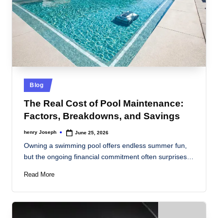
Posted
Blog
in
The Real Cost of Pool Maintenance:
Factors, Breakdowns, and Savings
henry Joseph
June 25, 2026
Posted
by
Owning a swimming pool offers endless summer fun,
but the ongoing financial commitment often surprises…
Read More