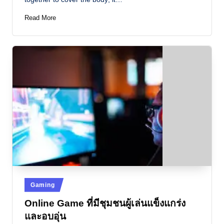
Read More
Posted
Gaming
in
Online Game ที่มีชุมชนผู้เล่นแข็งแกร่ง
และอบอุ่น